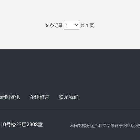
电机外壳
电机外壳
产品型号：4.6公斤
产品型号：6公斤
8 条记录
共 1 页
详细参数：φ400mm
详细参数：400mm
新闻资讯
在线留言
联系我们
号楼23层2308室