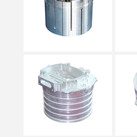
电机冷却水套
产品型号：38公斤
详细参数：φ500mm