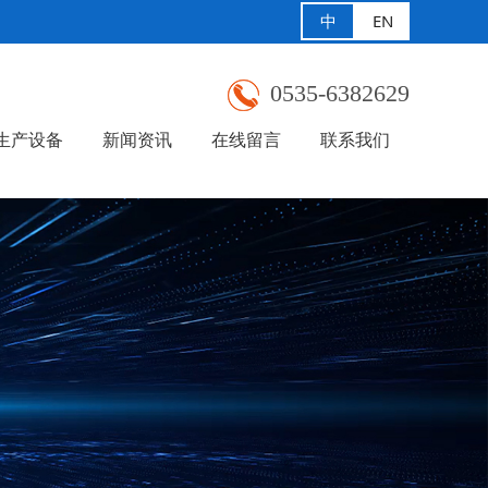
中
EN
0535-6382629
生产设备
新闻资讯
在线留言
联系我们