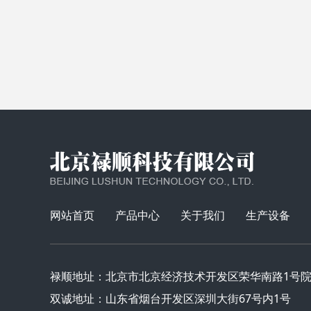
变速箱油滤网壳体
产品型号：
详细参数：
网站首页
产品中心
关于我们
生产设备
禄顺地址：北京市北京经济技术开发区荣华南路1号院10
双诚地址：山东省烟台开发区深圳大街67号内1号